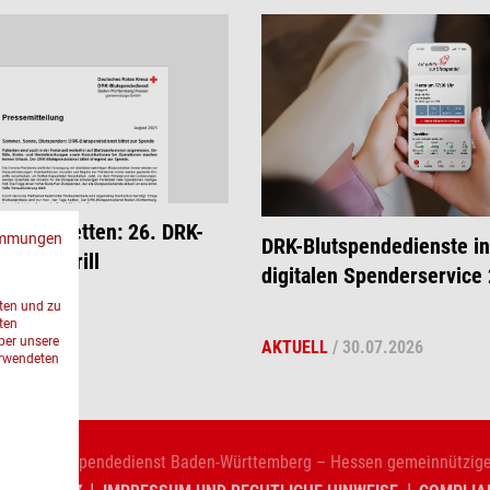
Leben retten: 26. DRK-
immungen
DRK-Blutspendedienste in
n Tripsdrill
digitalen Spenderservice 
sten und zu
ten
ber unsere
08.2026
AKTUELL
/
30.07.2026
erwendeten
 DRK-Blutspendedienst Baden-Württemberg – Hessen gemeinnützi