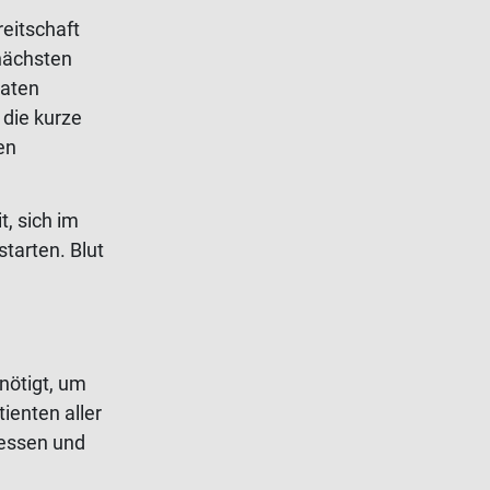
eitschaft
 nächsten
raten
 die kurze
en
, sich im
tarten. Blut
nötigt, um
ienten aller
Hessen und