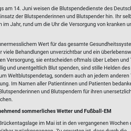
gs am 14. Juni weisen die Blutspendedienste des Deuts
nsatz der Blutspenderinnen und Blutspender hin. Ihr sel
 im Jahr, rund um die Uhr die Versorgung von kranken u
on unermesslichem Wert für das gesamte Gesundheitssyst
r viele Behandlungen unverzichtbar und ein überlebensw
hen Versorgung, sie entscheiden oftmals über Leben und 
ig und unentgeltlich Blut spenden, sind stille Helden des 
 zum Weltblutspendetag, sondern auch an jedem anderen 
ng. Im Namen aller Patientinnen und Patienten bedanke
Blutspenderinnen und Blutspendern für ihren unersetzlic
chen.
unehmend sommerliches Wetter und Fußball-EM
 Brückentagslage im Mai ist in den vergangenen Wochen 
pürbar zurückgegangen. Zu erwarten ist, dass durch die