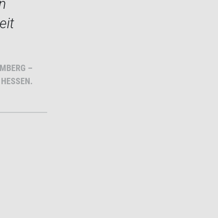
n
eit
EMBERG –
HESSEN.