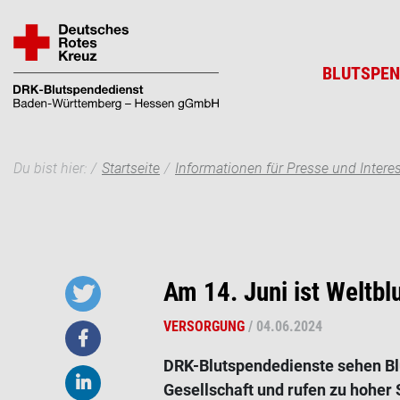
Direkt
zum
Inhalt
BLUTSPEN
Pfadnavigation
Suche
Du bist hier:
Startseite
Informationen für Presse und Interes
Am 14. Juni ist Weltb
VERSORGUNG
/
04.06.2024
DRK-Blutspendedienste sehen Blu
Gesellschaft und rufen zu hohe