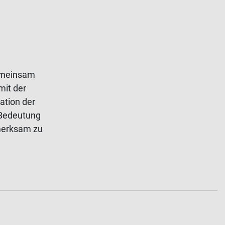
emeinsam
mit der
ation der
 Bedeutung
fmerksam zu