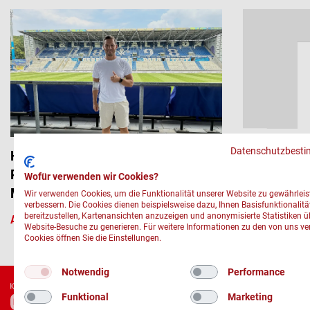
Gemeinsam 
Datenschutzbest
Heimspiel für Lebensretter*innen:
Blutspende i
Rund 150 Menschen spenden Blut im
Wofür verwenden wir Cookies?
Merck-Stadion bei den Lilien
Wir verwenden Cookies, um die Funktionalität unserer Website zu gewährlei
verbessern. Die Cookies dienen beispielsweise dazu, Ihnen Basisfunktionalitä
bereitzustellen, Kartenansichten anzuzeigen und anonymisierte Statistiken ü
AKTUELL
/
05.08.2026
AKTUELL
/
05.
Website-Besuche zu generieren. Für weitere Informationen zu den von uns v
Cookies öffnen Sie die Einstellungen.
Notwendig
Performance
© 2026
Funktional
Marketing