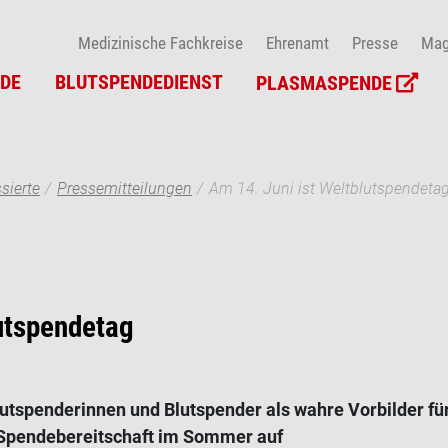
Medizinische Fachkreise
Ehrenamt
Presse
Mag
DE
BLUTSPENDEDIENST
PLASMASPENDE
sierte
Pressemitteilungen
Am 14. Juni ist Weltblutspendeta
lutspendetag
tspenderinnen und Blutspender als wahre Vorbilder für
r Spendebereitschaft im Sommer auf