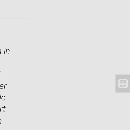
 in
d
er
le
rt
n