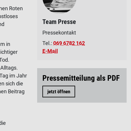
chen Roten
bstloses
Team Presse
nd
Pressekontakt
Tel.:
069 6782 162
em in
E-Mail
ichtiger
Tod.
Alltags.
Tag im Jahr
Pressemitteilung als PDF
n sich die
hen Beitrag
jetzt öffnen
die