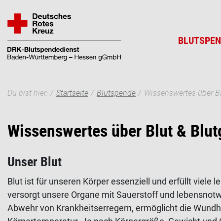
Direkt
zum
Inhalt
BLUTSPEN
Pfadnavigation
Suche
Du bist hier:
Startseite
Blutspende
Wissenswertes über B
Wissenswertes über Blut & Blu
Unser Blut
Blut ist für unseren Körper essenziell und erfüllt viele
versorgt unsere Organe mit Sauerstoff und lebensnotw
Abwehr von Krankheitserregern, ermöglicht die Wundhe