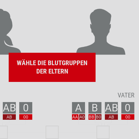
WÄHLE DIE BLUTGRUPPEN
DER ELTERN
VATER
AB
0
A
B
AB
0
AB
00
AA
A0
BB
B0
AB
00