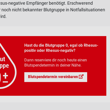
esus-negative Empfänger benötigt. Erschwerend
noch nicht bekannter Blutgruppe in Notfallsituationen
ird.
Hast du die Blutgruppe 0, egal ob Rhesus-
positiv oder Rhesus-negativ?
Dann reserviere dir noch heute einen
Blutspendetermin in deiner Nähe.
Blutspendetermin vereinbaren