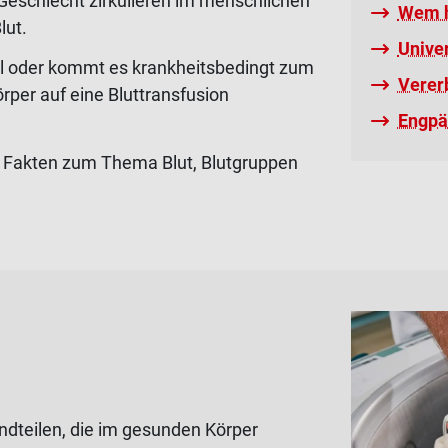
Geschlecht zirkulieren im menschlichen
Wem h
lut.
Unive
fall oder kommt es krankheitsbedingt zum
Verer
örper auf eine Bluttransfusion
Engpä
te Fakten zum Thema Blut, Blutgruppen
dteilen, die im gesunden Körper