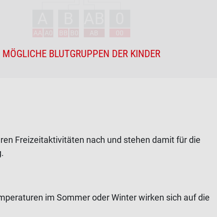
A
B
AB
0
AA
A0
BB
B0
AB
00
MÖGLICHE BLUTGRUPPEN DER KINDER
en Freizeitaktivitäten nach und stehen damit für die
.
mperaturen im Sommer oder Winter wirken sich auf die