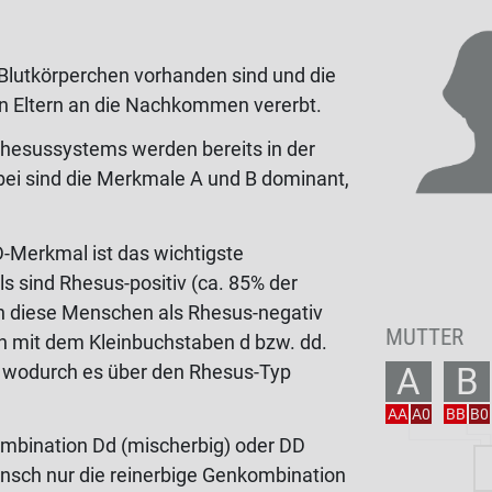
n Blutkörperchen vorhanden sind und die
n Eltern an die Nachkommen vererbt.
hesussystems werden bereits in der
ei sind die Merkmale A und B dominant,
D-Merkmal ist das wichtigste
sind Rhesus-positiv (ca. 85% der
n diese Menschen als Rhesus-negativ
MUTTER
h mit dem Kleinbuchstaben d bzw. dd.
, wodurch es über den Rhesus-Typ
A
B
AA
A0
BB
B0
mbination Dd (mischerbig) oder DD
ensch nur die reinerbige Genkombination