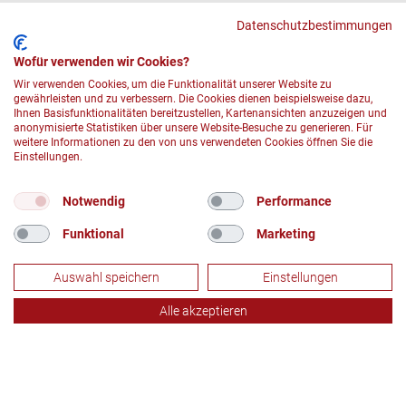
Datenschutzbestimmungen
Wofür verwenden wir Cookies?
Wir verwenden Cookies, um die Funktionalität unserer Website zu
gewährleisten und zu verbessern. Die Cookies dienen beispielsweise dazu,
Ihnen Basisfunktionalitäten bereitzustellen, Kartenansichten anzuzeigen und
anonymisierte Statistiken über unsere Website-Besuche zu generieren. Für
weitere Informationen zu den von uns verwendeten Cookies öffnen Sie die
Einstellungen.
Notwendig
Performance
© 2026 DRK-Blutspendedienst Baden-Württemberg – Hessen
Funktional
Marketing
gemeinnützige GmbH
Fußzeile
DATENSCHUTZ
Auswahl speichern
Einstellungen
IMPRESSUM UND RECHTLICHE HINWEISE
COMPLIANCE
Alle akzeptieren
DRK
JETZT LIKEN UND TEILEN!
Socials