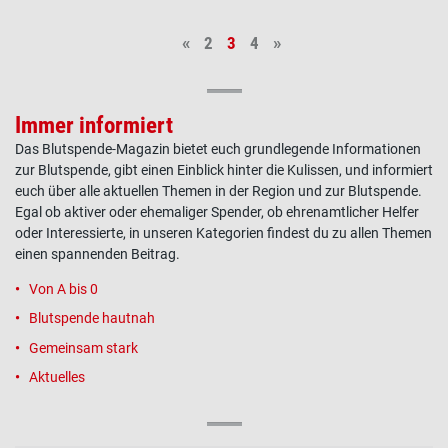
Vorherige Seite
Seite
Aktuelle Seite
Seite
Nächste Seite
«
2
3
4
»
Seitennummerierung
Immer informiert
Das Blutspende-Magazin bietet euch grundlegende Informationen
zur Blutspende, gibt einen Einblick hinter die Kulissen, und informiert
euch über alle aktuellen Themen in der Region und zur Blutspende.
Egal ob aktiver oder ehemaliger Spender, ob ehrenamtlicher Helfer
oder Interessierte, in unseren Kategorien findest du zu allen Themen
einen spannenden Beitrag.
Von A bis 0
Blutspende hautnah
Gemeinsam stark
Aktuelles