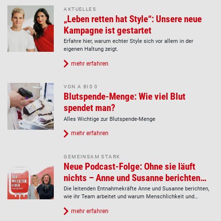
AKTUELLES
„Leben retten hat Style“: Unsere neue
Kampagne ist gestartet
Erfahre hier, warum echter Style sich vor allem in der
eigenen Haltung zeigt.
mehr erfahren
VON A BIS 0
Blutspende-Menge: Wie viel Blut
spendet man?
Alles Wichtige zur Blutspende-Menge
mehr erfahren
GEMEINSAM STARK
Neue Podcast-Folge: Ohne sie läuft
nichts – Anne und Susanne berichten
aus der Entnahme
Die leitenden Entnahmekräfte Anne und Susanne berichten,
wie ihr Team arbeitet und warum Menschlichkeit und
Teamgeist genauso zählen wie medizinisches Fachwissen.
mehr erfahren
Jetzt reinhören!