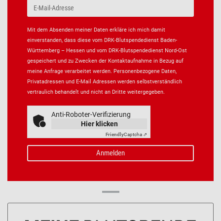
Mit dem Absenden meiner Daten erkläre ich mich damit
einverstanden, dass diese vom DRK-Blutspendedienst Baden-
Württemberg – Hessen und vom DRK-Blutspendedienst Nord-Ost
gespeichert und zu Zwecken der Kontaktaufnahme in Bezug auf
meine Anfrage verarbeitet werden. Personenbezogene Daten,
Privatadressen und E-Mail Adressen werden selbstverständlich
vertraulich behandelt und nicht an Dritte weitergegeben.
Anti-Roboter-Verifizierung
Hier klicken
Friendly
Captcha ⇗