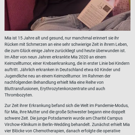
Mia ist 15 Jahre alt und gesund, nur manchmal erinnert sie ihr
Rücken mit Schmerzen an eine sehr schwierige Zeit in ihrem Leben,
die zum Glück einige Jahre zurückliegt und heute überwunden ist.
Im Alter von neun Jahren erkrankte Mia 2020 an einem
Keimzelltumor, einer Krebserkrankung, die in erster Linie bei Kindern
auftritt. Jährlich erkranken in Deutschland etwa 60 Kinder und
Jugendliche neu an einem Keimzelltumor. Im Rahmen der
nachfolgenden Behandlung erhielt Mia eine Reihe von
Bluttransfusionen, Erythrozytenkonzentrate und auch
Thrombozyten.
Zur Zeit ihrer Erkrankung befand sich die Welt im Pandemie-Modus,
für Mia, ihre Mutter und die große Schwester begann eine doppelt
schwere Zeit. Die junge Potsdamerin wurde am Charité Campus
Virchow-Klinikum in Berlin-Wedding behandelt. Zunächst erhielt Mia
vier Blöcke von Chemotherapien, danach erfolgte die operative