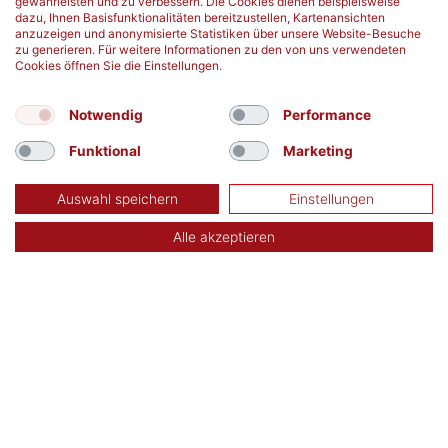
gewährleisten und zu verbessern. Die Cookies dienen beispielsweise
mehr erfahren
mehr erfahren
dazu, Ihnen Basisfunktionalitäten bereitzustellen, Kartenansichten
anzuzeigen und anonymisierte Statistiken über unsere Website-Besuche
zu generieren. Für weitere Informationen zu den von uns verwendeten
Cookies öffnen Sie die Einstellungen.
Notwendig
Performance
Funktional
Marketing
Auswahl speichern
Einstellungen
Alle akzeptieren
TERMIN SUCHEN
Aktuelle Blutspendetermine in Deiner Nähe:
finden
Kontakt
Datenschutz
Impressum
DRK-Blutspendedienst Baden-Württemberg –