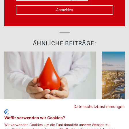
ÄHNLICHE BEITRÄGE:
Datenschutzbestimmungen
Neue Zellen - Neues Blut - Ein neues
DRK-Blutsp
Wofür verwenden wir Cookies?
Leben
Hafencity
Wir verwenden Cookies, um die Funktionalität unserer Website zu