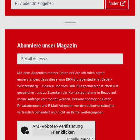
finden
Abonniere unser Magazin
Mit dem Absenden meiner Daten erkläre ich mich damit
einverstanden, dass diese vom DRK-Blutspendedienst Baden-
Württemberg – Hessen und vom DRK-Blutspendedienst Nord-Ost
gespeichert und zu Zwecken der Kontaktaufnahme in Bezug auf
meine Anfrage verarbeitet werden. Personenbezogene Daten,
Privatadressen und E-Mail Adressen werden selbstverständlich
vertraulich behandelt und nicht an Dritte weitergegeben.
Anti-Roboter-Verifizierung
Hier klicken
Friendly
Captcha ⇗