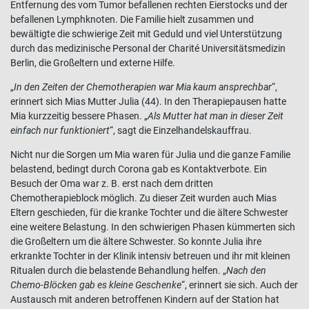
Entfernung des vom Tumor befallenen rechten Eierstocks und der
befallenen Lymphknoten. Die Familie hielt zusammen und
bewältigte die schwierige Zeit mit Geduld und viel Unterstützung
durch das medizinische Personal der Charité Universitätsmedizin
Berlin, die Großeltern und externe Hilfe.
„
In den Zeiten der Chemotherapien war Mia kaum ansprechbar
“,
erinnert sich Mias Mutter Julia (44). In den Therapiepausen hatte
Mia kurzzeitig bessere Phasen. „
Als Mutter hat man in dieser Zeit
einfach nur funktioniert
“, sagt die Einzelhandelskauffrau.
Nicht nur die Sorgen um Mia waren für Julia und die ganze Familie
belastend, bedingt durch Corona gab es Kontaktverbote. Ein
Besuch der Oma war z. B. erst nach dem dritten
Chemotherapieblock möglich. Zu dieser Zeit wurden auch Mias
Eltern geschieden, für die kranke Tochter und die ältere Schwester
eine weitere Belastung. In den schwierigen Phasen kümmerten sich
die Großeltern um die ältere Schwester. So konnte Julia ihre
erkrankte Tochter in der Klinik intensiv betreuen und ihr mit kleinen
Ritualen durch die belastende Behandlung helfen. „
Nach den
Chemo-Blöcken gab es kleine Geschenke
“, erinnert sie sich. Auch der
Austausch mit anderen betroffenen Kindern auf der Station hat