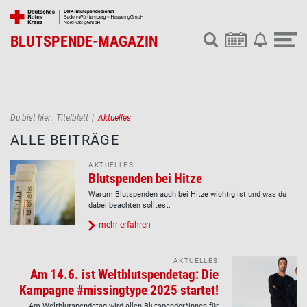
BLUTSPENDE-MAGAZIN
Pfadnavigation
Du bist hier:
Titelblatt
Aktuelles
ALLE BEITRÄGE
AKTUELLES
Blutspenden bei Hitze
Warum Blutspenden auch bei Hitze wichtig ist und was du
dabei beachten solltest.
mehr erfahren
AKTUELLES
Am 14.6. ist Weltblutspendetag: Die
Kampagne #missingtype 2025 startet!
Am Weltblutspendetag wird allen Blutspender*innen für