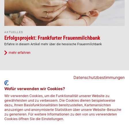
AKTUELLES
Erfolgsprojekt: Frankfurter Frauenmilchbank
Erfahre in diesem Artikel mehr über die hessische Frauenmilchbank
mehr erfahren
Vorherige Seite
Seite
Aktuelle Seite
Seite
Nächste Seite
«
2
3
4
»
Seitennummerierung
Datenschutzbestimmungen
Wofür verwenden wir Cookies?
Wir verwenden Cookies, um die Funktionalität unserer Website zu
gewährleisten und zu verbessern. Die Cookies dienen beispielsweise
dazu, Ihnen Basisfunktionalitäten bereitzustellen, Kartenansichten
anzuzeigen und anonymisierte Statistiken über unsere Website-Besuche
zu generieren. Für weitere Informationen zu den von uns verwendeten
Cookies öffnen Sie die Einstellungen.