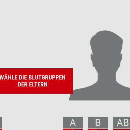
WÄHLE DIE BLUTGRUPPEN
DER ELTERN
A
B
AB