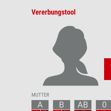
Vererbungstool
MUTTER
A
B
AB
0