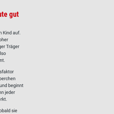
te gut
 Kind auf.
oher
ger Träger
lso
nt.
sfaktor
rperchen
 und beginnt
nn jeder
rkt.
obald sie