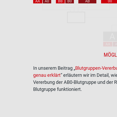
AA
A0
BB
B0
AB
00
A
AA
MÖGL
In unserem Beitrag „
Blutgruppen-Vererb
genau erklärt
“ erläutern wir im Detail, wi
Vererbung der AB0-Blutgruppe und der 
Blutgruppe funktioniert.