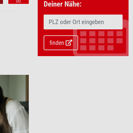
00
Deiner Nähe:
finden