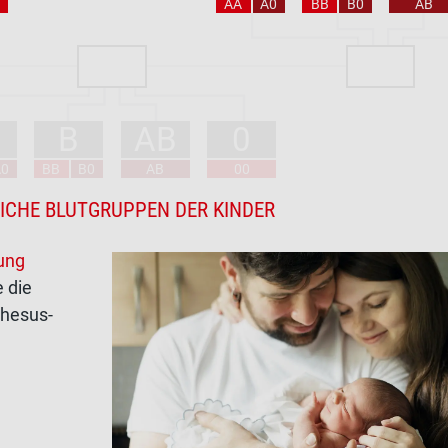
AA
A0
BB
B0
AB
B
AB
0
A0
BB
B0
AB
00
ICHE BLUTGRUPPEN DER KINDER
ung
e die
Rhesus-