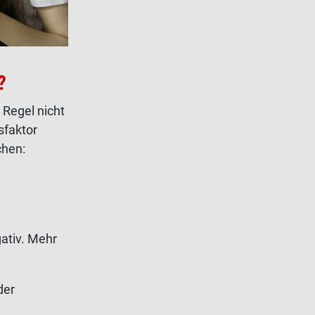
?
 Regel nicht
sfaktor
chen:
ativ. Mehr
der