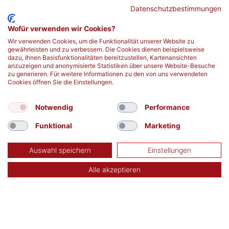
Datenschutzbestimmungen
Wie die 15-jährige Mia den Krebs besiegt
Neue Zellen 
Wofür verwenden wir Cookies?
hat!
Leben
Wir verwenden Cookies, um die Funktionalität unserer Website zu
gewährleisten und zu verbessern. Die Cookies dienen beispielsweise
mehr erfahren
mehr erfahren
dazu, Ihnen Basisfunktionalitäten bereitzustellen, Kartenansichten
anzuzeigen und anonymisierte Statistiken über unsere Website-Besuche
zu generieren. Für weitere Informationen zu den von uns verwendeten
Cookies öffnen Sie die Einstellungen.
Notwendig
Performance
Funktional
Marketing
Auswahl speichern
Einstellungen
Alle akzeptieren
TERMIN SUCHEN
Aktuelle Blutspendetermine in Deiner Nähe:
finden