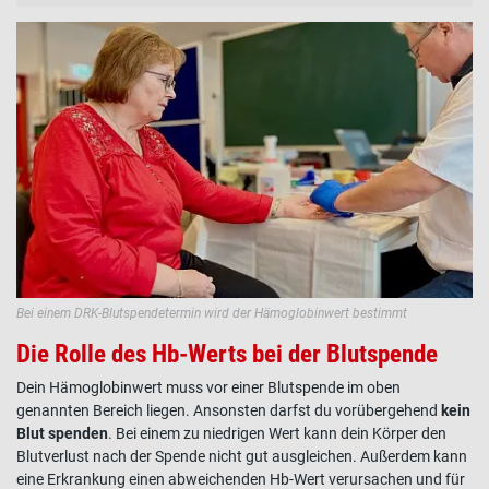
Bei einem DRK-Blutspendetermin wird der Hämoglobinwert bestimmt
Die Rolle des Hb-Werts bei der Blutspende
Dein
Hämoglobinwert
muss vor einer
Blutspende
im oben
genannten Bereich liegen. Ansonsten darfst du vorübergehend
kein
Blut spenden
. Bei einem zu niedrigen Wert kann dein
Körper
den
Blutverlust nach der Spende nicht gut ausgleichen. Außerdem kann
eine Erkrankung einen abweichenden
Hb-Wert
verursachen und für