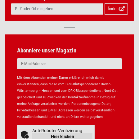
finden
Abonniere unser Magazin
Mit dem Absenden meiner Daten erkläre ich mich damit
einverstanden, dass diese vom DRK-Blutspendedienst Baden-
Württemberg – Hessen und vom DRK-Blutspendedienst Nord-Ost
gespeichert und zu Zwecken der Kontaktaufnahme in Bezug auf
meine Anfrage verarbeitet werden. Personenbezogene Daten,
Privatadressen und E-Mail Adressen werden selbstverständlich
vertraulich behandelt und nicht an Dritte weitergegeben.
Anti-Roboter-Verifizierung
Hier klicken