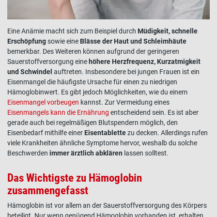
Eine Anämie macht sich zum Beispiel durch
Müdigkeit, schnelle
Erschöpfung
sowie eine
Blässe der Haut und Schleimhäute
bemerkbar. Des Weiteren können aufgrund der geringeren
Sauerstoffversorgung eine
höhere Herzfrequenz, Kurzatmigkeit
und Schwindel
auftreten. Insbesondere bei jungen
Frauen
ist ein
Eisenmangel die häufigste Ursache für einen zu niedrigen
Hämoglobinwert
. Es gibt jedoch Möglichkeiten, wie du einem
Eisenmangel vorbeugen
kannst. Zur Vermeidung eines
Eisenmangels kann die Ernährung
entscheidend sein. Es ist aber
gerade auch bei regelmäßigen Blutspendern möglich, den
Eisenbedarf mithilfe einer
Eisentablette
zu decken. Allerdings rufen
viele Krankheiten ähnliche Symptome hervor, weshalb du solche
Beschwerden
immer ärztlich abklären
lassen solltest.
Das Wichtigste zu Hämoglobin
zusammengefasst
Hämoglobin
ist vor allem an der Sauerstoffversorgung des Körpers
beteiligt. Nur wenn genügend
Hämoglobin
vorhanden ist, erhalten