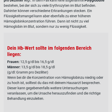
pro Deziliter
liegt. In dem Fall kann eine sogenannte
Polyglobulie
bestehen, bei der sich zu viele Erythrozyten im Blut befinden.
Dahinter können verschiedene
Erkrankungen
stecken. Ein
Flüssigkeitsmangel kann aber ebenfalls zu einer höheren
Hämoglobinkonzentration führen. Dann ist nicht zu viel
Hämoglobin
im Blut, sondern nur zu wenig Flüssigkeit.
Dein Hb-Wert sollte im folgenden Bereich
liegen:
Frauen:
12,5 g/dl bis 16,5 g/dl
Männer:
13,5 g/dl bis 18,5 g/dl
(g/dl: Gramm pro Deziliter)
Wenn bei dir die Konzentration von Hämoglobinzu niedrig oder
zu hoch ist, solltest du das mit deinem Hausarzt besprechen.
Dieser kann gegebenenfalls weitere Untersuchungen
veranlassen, um die Ursache herauszufinden und die richtige
Behandlung einzuleiten.