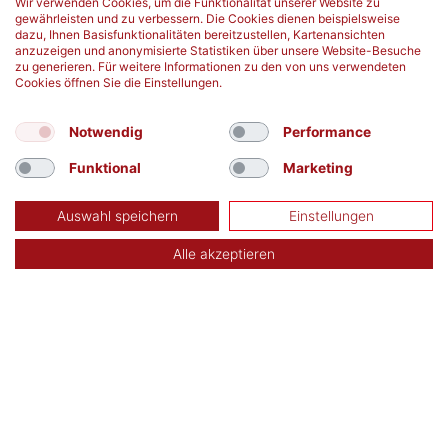
Wir verwenden Cookies, um die Funktionalität unserer Website zu
mehr erfahren
Stammzellpräparat
gewährleisten und zu verbessern. Die Cookies dienen beispielsweise
mehr erfahren
dazu, Ihnen Basisfunktionalitäten bereitzustellen, Kartenansichten
anzuzeigen und anonymisierte Statistiken über unsere Website-Besuche
zu generieren. Für weitere Informationen zu den von uns verwendeten
Cookies öffnen Sie die Einstellungen.
Notwendig
Performance
Funktional
Marketing
Auswahl speichern
Einstellungen
Alle akzeptieren
TERMIN SUCHEN
Aktuelle Blutspendetermine in Deiner Nähe:
finden
Kontakt
Datenschutz
Impressum