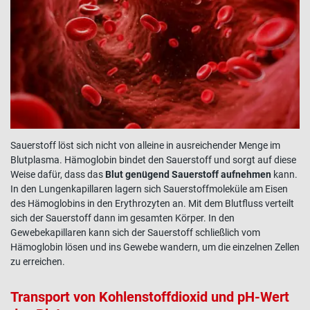
Sauerstoff
löst sich nicht von alleine in ausreichender Menge im
Blutplasma.
Hämoglobin
bindet den
Sauerstoff
und sorgt auf diese
Weise dafür, dass das
Blut genügend
Sauerstoff
aufnehmen
kann.
In den Lungenkapillaren lagern sich Sauerstoffmoleküle am
Eisen
des Hämoglobins in den Erythrozyten an. Mit dem Blutfluss verteilt
sich der
Sauerstoff
dann im gesamten
Körper
. In den
Gewebekapillaren kann sich der
Sauerstoff
schließlich vom
Hämoglobin
lösen und ins
Gewebe
wandern, um die einzelnen Zellen
zu erreichen.
Transport von Kohlenstoffdioxid und pH-Wert