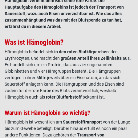
Hämoglobin
verleiht dem Blut seine rote
Farbe
. Die
Hauptaufgabe des
Hämoglobins
ist jedoch der Transport von
Sauerstoff
, wozu auch
Eisen
unverzichtbar ist. Wie das alles
zusammenhängt und was das mit der
Blutspende
zu tun hat,
erfährst du in diesem Artikel.
Was ist Hämoglobin?
Hämoglobin
befindet sich
in den roten
Blutkörperchen
, den
Erythrozyten, und macht den
größten Anteil ihres Zellinhalts
aus.
Es handelt sich um ein Protein, das aus vier sogenannten
Globinketten und vier Hämgruppen besteht. Die Hämgruppen
verfügen in ihrer Mitte jeweils über ein Eisenatom, an das sich
Sauerstoff
anlagern kann. Die Hämgruppen und das
Eisen
sind
zudem für die rote
Farbe
des Bluts verantwortlich, weshalb
Hämoglobin
auch als
roter
Blutfarbstoff
bekannt ist.
Warum ist Hämoglobin so wichtig?
Hämoglobin
ist wesentlich am
Sauerstofftransport
von der Lunge
bis zum
Gewebe
beteiligt. Darüber hinaus erfüllt es noch ein paar
andere Funktionen. Dazu gehören der
Transport von