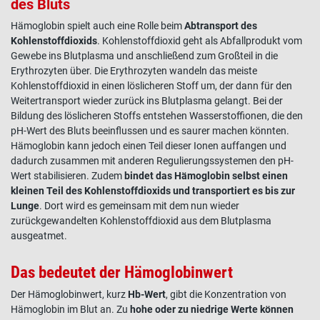
des Bluts
Hämoglobin
spielt auch eine Rolle beim
Abtransport des
Kohlenstoffdioxids
. Kohlenstoffdioxid geht als Abfallprodukt vom
Gewebe
ins Blutplasma und anschließend zum Großteil in die
Erythrozyten über. Die Erythrozyten wandeln das meiste
Kohlenstoffdioxid in einen löslicheren Stoff um, der dann für den
Weitertransport wieder zurück ins Blutplasma gelangt. Bei der
Bildung des löslicheren Stoffs entstehen Wasserstoffionen, die den
pH-Wert des Bluts beeinflussen und es saurer machen könnten.
Hämoglobin
kann jedoch einen Teil dieser Ionen auffangen und
dadurch zusammen mit anderen Regulierungssystemen den pH-
Wert stabilisieren. Zudem
bindet das
Hämoglobin
selbst einen
kleinen Teil des Kohlenstoffdioxids
und transportiert es bis zur
Lunge
. Dort wird es gemeinsam mit dem nun wieder
zurückgewandelten Kohlenstoffdioxid aus dem Blutplasma
ausgeatmet.
Das bedeutet der Hämoglobinwert
Der
Hämoglobinwert
, kurz
Hb-Wert
, gibt die Konzentration von
Hämoglobin
im Blut an. Zu
hohe oder zu niedrige Werte können