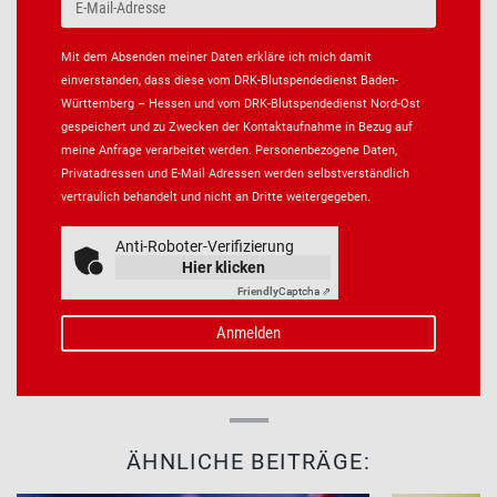
Mit dem Absenden meiner Daten erkläre ich mich damit
einverstanden, dass diese vom DRK-Blutspendedienst Baden-
Württemberg – Hessen und vom DRK-Blutspendedienst Nord-Ost
gespeichert und zu Zwecken der Kontaktaufnahme in Bezug auf
meine Anfrage verarbeitet werden. Personenbezogene Daten,
Privatadressen und E-Mail Adressen werden selbstverständlich
vertraulich behandelt und nicht an Dritte weitergegeben.
Anti-Roboter-Verifizierung
Hier klicken
Friendly
Captcha ⇗
ÄHNLICHE BEITRÄGE: