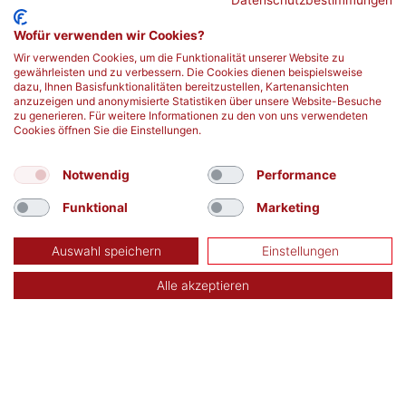
Datenschutzbestimmungen
Vielversprechende Perspektiven für
Welche Blu
Wofür verwenden wir Cookies?
Patienten: Forschende entwickeln neues
Wir verwenden Cookies, um die Funktionalität unserer Website zu
mehr erfahren
Stammzellpräparat
gewährleisten und zu verbessern. Die Cookies dienen beispielsweise
mehr erfahren
dazu, Ihnen Basisfunktionalitäten bereitzustellen, Kartenansichten
anzuzeigen und anonymisierte Statistiken über unsere Website-Besuche
zu generieren. Für weitere Informationen zu den von uns verwendeten
Cookies öffnen Sie die Einstellungen.
Notwendig
Performance
Funktional
Marketing
Auswahl speichern
Einstellungen
Alle akzeptieren
TERMIN SUCHEN
Aktuelle Blutspendetermine in Deiner Nähe:
finden