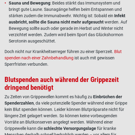
Sauna und Bewegung
: Beides stärkt das Immunsystem und
bringt gute Laune. Saunagänge helfen beim Entspannen und
stärken zudem die Immunabwehr. Wichtig ist: Sobald ein
Infekt
ausbricht, sollte die Sauna nicht mehr aufgesucht
werden. Auf
Bewegung sollte auch oder gerade im Herbst und Winter nicht
verzichtet werden. Zudem wird beim Sport das Glückshormon
Serotonin ausgeschüttet.
Doch nicht nur Krankheitserreger führen zu einer Sperrzeit.
Blut
spenden nach einer Zahnbehandlung
ist auch mit gewissen
Sperrfristen verbunden.
Blutspenden auch während der Grippezeit
dringend benötigt
Zu Zeiten von
Grippewellen
kommt es häufig zu
Einbrüchen der
Spenderzahlen
, da viele potenzielle Spender während einer
Grippe
kein Blut spenden
können. Leider können
Blutpräparate
nicht für
längere Zeit gelagert werden. So können keine vorbeugenden
Vorräte an Blutkonserven angelegt werden. Während einer
Grippewelle
kann die
schlechte Versorgungslage
für kranke
Menschen deshalb schnell bedrohlich werden – vor allem für