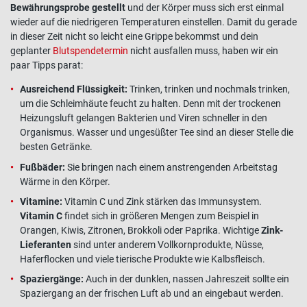
Bewährungsprobe gestellt
und der Körper muss sich erst einmal
wieder auf die niedrigeren Temperaturen einstellen. Damit du gerade
in dieser Zeit nicht so leicht eine Grippe bekommst und dein
geplanter
Blutspendetermin
nicht ausfallen muss, haben wir ein
paar Tipps parat:
Ausreichend Flüssigkeit:
Trinken, trinken und nochmals trinken,
um die Schleimhäute feucht zu halten. Denn mit der trockenen
Heizungsluft gelangen Bakterien und Viren schneller in den
Organismus. Wasser und ungesüßter Tee sind an dieser Stelle die
besten Getränke.
Fußbäder:
Sie bringen nach einem anstrengenden Arbeitstag
Wärme in den Körper.
Vitamine:
Vitamin C und Zink stärken das Immunsystem.
Vitamin C
findet sich in größeren Mengen zum Beispiel in
Orangen, Kiwis, Zitronen, Brokkoli oder Paprika. Wichtige
Zink-
Lieferanten
sind unter anderem Vollkornprodukte, Nüsse,
Haferflocken und viele tierische Produkte wie Kalbsfleisch.
Spaziergänge:
Auch in der dunklen, nassen Jahreszeit sollte ein
Spaziergang an der frischen Luft ab und an eingebaut werden.