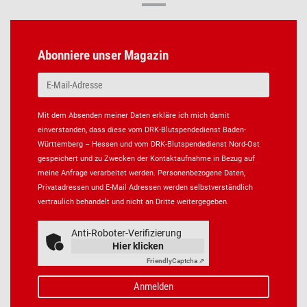
Abonniere unser Magazin
Mit dem Absenden meiner Daten erkläre ich mich damit
einverstanden, dass diese vom DRK-Blutspendedienst Baden-
Württemberg – Hessen und vom DRK-Blutspendedienst Nord-Ost
gespeichert und zu Zwecken der Kontaktaufnahme in Bezug auf
meine Anfrage verarbeitet werden. Personenbezogene Daten,
Privatadressen und E-Mail Adressen werden selbstverständlich
vertraulich behandelt und nicht an Dritte weitergegeben.
Anti-Roboter-Verifizierung
Hier klicken
Friendly
Captcha ⇗