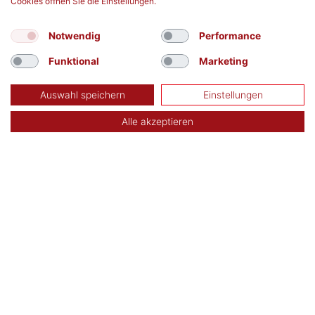
Cookies öffnen Sie die Einstellungen.
Notwendig
Performance
Funktional
Marketing
Auswahl speichern
Einstellungen
Alle akzeptieren
TERMIN SUCHEN
Aktuelle Blutspendetermine in Deiner Nähe:
finden
Kontakt
Datenschutz
Impressum
DRK-Blutspendedienst Baden-Württemberg –
Hessen
DRK-Blutspendedienst Nord-Ost