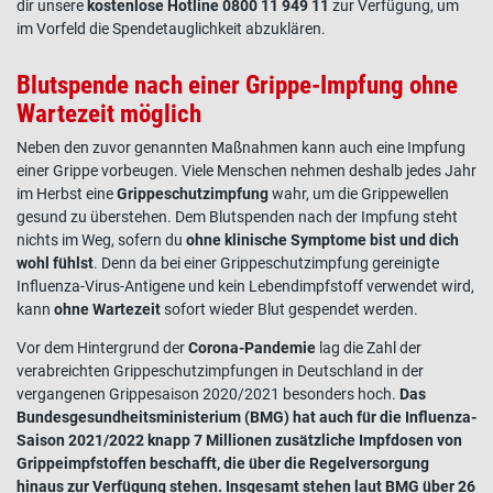
dir unsere
kostenlose Hotline 0800 11 949 11
zur Verfügung, um
im Vorfeld die Spendetauglichkeit abzuklären.
Blutspende nach einer Grippe-Impfung ohne
Wartezeit möglich
Neben den zuvor genannten Maßnahmen kann auch eine
Impfung
einer
Grippe vorbeugen
. Viele Menschen nehmen deshalb jedes Jahr
im Herbst eine
Grippeschutzimpfung
wahr, um die
Grippewellen
gesund zu überstehen. Dem Blutspenden nach der Impfung steht
nichts im Weg, sofern du
ohne klinische
Symptome
bist und dich
wohl fühlst
. Denn da bei einer
Grippeschutzimpfung
gereinigte
Influenza-Virus-Antigene und kein Lebendimpfstoff verwendet wird,
kann
ohne Wartezeit
sofort wieder Blut gespendet werden.
Vor dem Hintergrund der
Corona-Pandemie
lag die Zahl der
verabreichten Grippeschutzimpfungen in Deutschland in der
vergangenen Grippesaison 2020/2021 besonders hoch.
Das
Bundesgesundheitsministerium (BMG) hat auch für die Influenza-
Saison 2021/2022 knapp 7 Millionen zusätzliche Impfdosen von
Grippeimpfstoffen beschafft, die über die Regelversorgung
hinaus zur Verfügung stehen. Insgesamt stehen laut BMG über 26