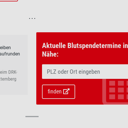
. . .
Aktuelle Blutspendetermine in
reiben
Nähe:
Laufrunden
beim DRK-
ttemberg
finden