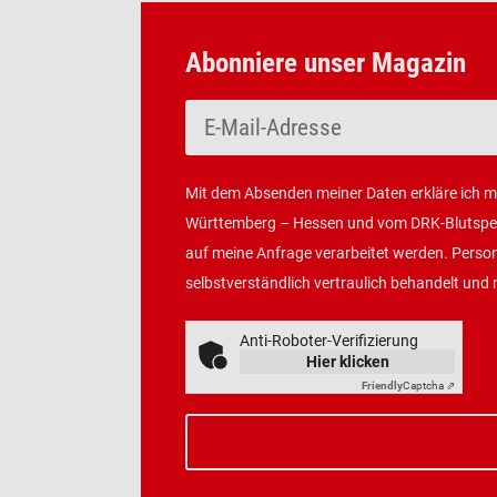
Abonniere unser Magazin
Mit dem Absenden meiner Daten erkläre ich 
Württemberg – Hessen und vom DRK-Blutspen
auf meine Anfrage verarbeitet werden. Pers
selbstverständlich vertraulich behandelt und 
Anti-Roboter-Verifizierung
Hier klicken
Friendly
Captcha ⇗