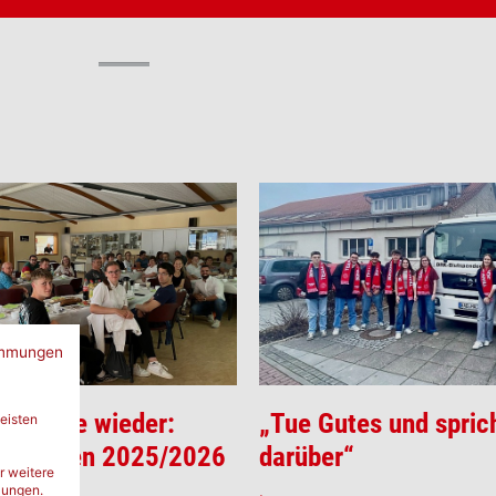
immungen
i) Jahre wieder:
„Tue Gutes und spric
eisten
chulungen 2025/2026
darüber“
r weitere
lungen.