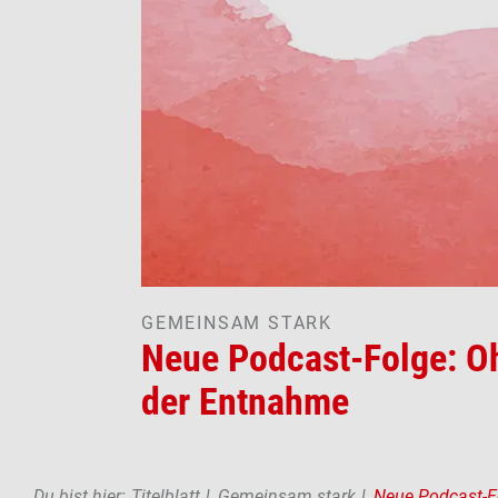
GEMEINSAM STARK
Neue Podcast-Folge: Oh
der Entnahme
Pfadnavigation
Du bist hier:
Titelblatt
Gemeinsam stark
Neue Podcast-Fo