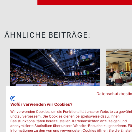
ÄHNLICHE BEITRÄGE:
Datenschutzbest
Wofür verwenden wir Cookies?
Sport und Blutspende
Alle (zwe
Wir verwenden Cookies, um die Funktionalität unserer Website zu gewährl
und zu verbessern. Die Cookies dienen beispielsweise dazu, Ihnen
verbinden Menschen
Helfers
Basisfunktionalitäten bereitzustellen, Kartenansichten anzuzeigen und
anonymisierte Statistiken über unsere Website-Besuche zu generieren. Fü
Informationen zu den von uns verwendeten Cookies öffnen Sie die Einstel