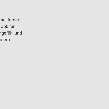
mal fordert
 Job für
amgefühl und
einem