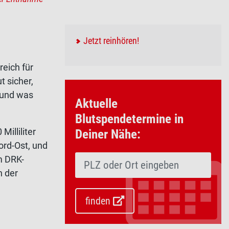
Jetzt reinhören!
reich für
t sicher,
 und was
Aktuelle
Blutspendetermine in
illiliter
Deiner Nähe:
ord-Ost, und
m DRK-
n der
finden