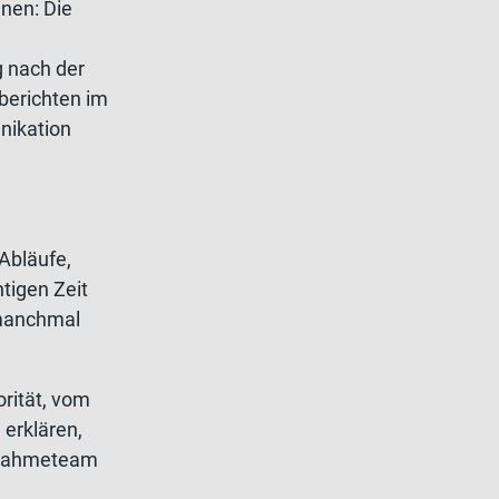
nen: Die
g nach der
berichten im
nikation
Abläufe,
tigen Zeit
 manchmal
orität, vom
erklären,
ntnahmeteam