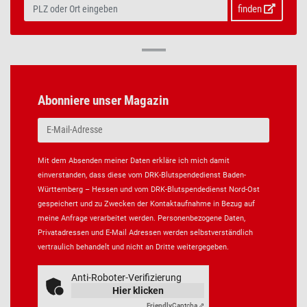
finden
Abonniere unser Magazin
Mit dem Absenden meiner Daten erkläre ich mich damit
einverstanden, dass diese vom DRK-Blutspendedienst Baden-
Württemberg – Hessen und vom DRK-Blutspendedienst Nord-Ost
gespeichert und zu Zwecken der Kontaktaufnahme in Bezug auf
meine Anfrage verarbeitet werden. Personenbezogene Daten,
Privatadressen und E-Mail Adressen werden selbstverständlich
vertraulich behandelt und nicht an Dritte weitergegeben.
Anti-Roboter-Verifizierung
Hier klicken
Friendly
Captcha ⇗