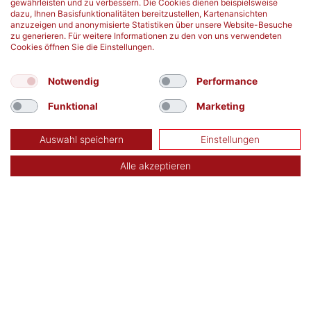
gewährleisten und zu verbessern. Die Cookies dienen beispielsweise
mehr erfahren
mehr erfahren
dazu, Ihnen Basisfunktionalitäten bereitzustellen, Kartenansichten
anzuzeigen und anonymisierte Statistiken über unsere Website-Besuche
zu generieren. Für weitere Informationen zu den von uns verwendeten
Cookies öffnen Sie die Einstellungen.
Notwendig
Performance
Funktional
Marketing
Auswahl speichern
Einstellungen
Alle akzeptieren
TERMIN SUCHEN
Aktuelle Blutspendetermine in Deiner Nähe:
finden
Kontakt
Datenschutz
Impressum
DRK-Blutspendedienst Baden-Württemberg –