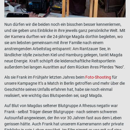
Nun dürfen wir die beiden noch ein bisschen besser kennenlernen,
und sie geben uns Einblicke in ihre jeweils ganz persönliche Welt. Mit
der Kamera durften wir die 24-jährige Magda dorthin begleiten, wo
sie am liebsten gemeinsam mit ihrer Familie nach einem
anstrengenden Arbeitstag entspannt: Am Rantzauer See, in
ländlicher Idylle zwischen Kiel und Hamburg gelegen, tankt Magda
neue Energie. Kraft schöpft die leidenschaftliche Reitsportlerin
außerdem bei langen Ausritten auf dem Rücken ihres Pferdes "Neo".
Als sie Frank im Frühjahr letzten Jahres beim
Foto-Shooting
für
unsere Kampagne It’s a Match in Berlin getroffen und mehr über die
Geschichte seines Unfalls erfahren hat, habe sie noch einmal
realisiert, wie wichtig das Blutspenden sei, sagt Magda.
Auf Blut von Magdas seltener Blutgruppe A Rhesus negativ war
Frank - selbst Träger dieser Blutgruppe - nach seinem schweren
Autounfall angewiesen, der ihn vor 30 Jahren fast aus dem Leben
gerissen hätte. Auch Frank hat unserem Kameramann sehr private