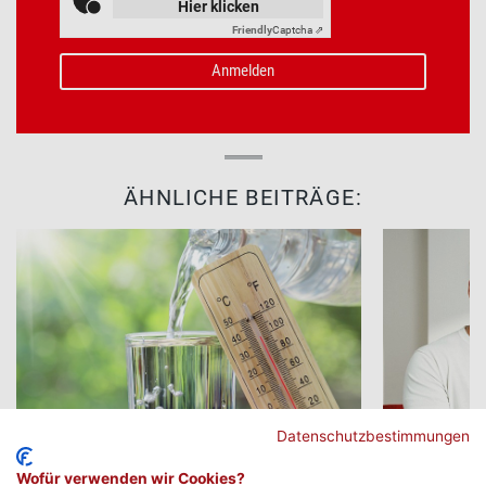
Hier klicken
Friendly
Captcha ⇗
ÄHNLICHE BEITRÄGE:
Datenschutzbestimmungen
Blutspenden bei Hitze: Mit guter
„Leben rette
Wofür verwenden wir Cookies?