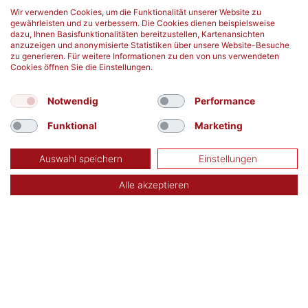
Vorbereitung ganz einfach Leben retten
Kampagne is
Wir verwenden Cookies, um die Funktionalität unserer Website zu
gewährleisten und zu verbessern. Die Cookies dienen beispielsweise
mehr erfahren
mehr erfahren
dazu, Ihnen Basisfunktionalitäten bereitzustellen, Kartenansichten
anzuzeigen und anonymisierte Statistiken über unsere Website-Besuche
zu generieren. Für weitere Informationen zu den von uns verwendeten
Cookies öffnen Sie die Einstellungen.
Notwendig
Performance
Funktional
Marketing
Auswahl speichern
Einstellungen
Alle akzeptieren
TERMIN SUCHEN
Aktuelle Blutspendetermine in Deiner Nähe:
finden
Kontakt
Datenschutz
Impressum