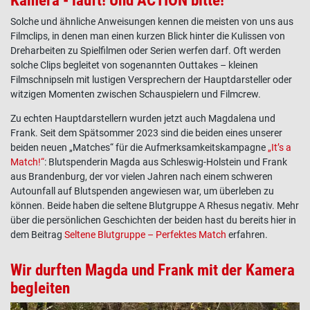
Kamera - läuft! Und ACTION bitte!
Solche und ähnliche Anweisungen kennen die meisten von uns aus
Filmclips, in denen man einen kurzen Blick hinter die Kulissen von
Dreharbeiten zu Spielfilmen oder Serien werfen darf. Oft werden
solche Clips begleitet von sogenannten Outtakes – kleinen
Filmschnipseln mit lustigen Versprechern der Hauptdarsteller oder
witzigen Momenten zwischen Schauspielern und Filmcrew.
Zu echten Hauptdarstellern wurden jetzt auch Magdalena und
Frank. Seit dem Spätsommer 2023 sind die beiden eines unserer
beiden neuen „Matches“ für die Aufmerksamkeitskampagne
„It’s a
Match!“
: Blutspenderin Magda aus Schleswig-Holstein und Frank
aus Brandenburg, der vor vielen Jahren nach einem schweren
Autounfall auf Blutspenden angewiesen war, um überleben zu
können. Beide haben die seltene Blutgruppe A Rhesus negativ. Mehr
über die persönlichen Geschichten der beiden hast du bereits hier in
dem Beitrag
Seltene Blutgruppe – Perfektes Match
erfahren.
Wir durften Magda und Frank mit der Kamera
begleiten